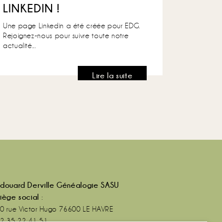
LINKEDIN !
Une page Linkedin a été créée pour EDG.
Rejoignez-nous pour suivre toute notre
actualité...
Lire la suite
douard Derville Généalogie SASU
iège social
:
0 rue Victor Hugo 76600 LE HAVRE
2 35 22 41 51