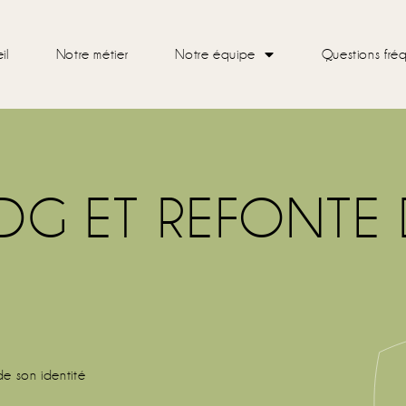
il
Notre métier
Notre équipe
Questions fré
EDG ET REFONTE
de son identité