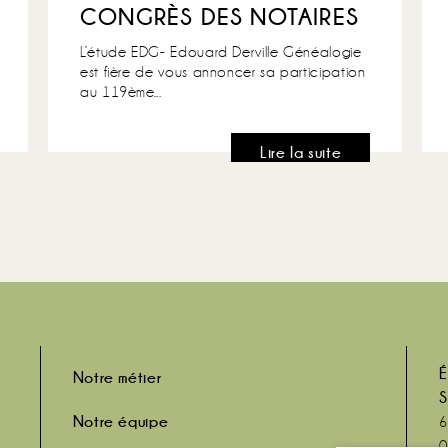
CONGRÈS DES NOTAIRES
L’étude EDG- Edouard Derville Généalogie
est fière de vous annoncer sa participation
au 119ème...
Lire la suite
É
Notre métier
S
Notre équipe
6
0