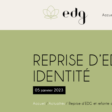
Accue
REPRISE D’
IDENTITÉ
05 janvier 2023
Accueil
/
Actualités
/
Reprise d’EDG et refonte 